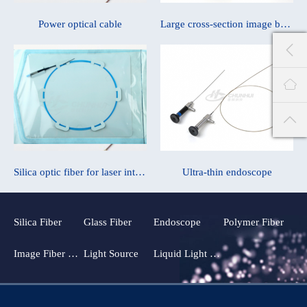
Power optical cable
Large cross-section image bundle
Silica optic fiber for laser interventional therapy
Ultra-thin endoscope
Silica Fiber
Glass Fiber
Endoscope
Polymer Fiber
Image Fiber Bundle
Light Source
Liquid Light Guide